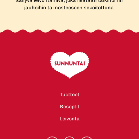
säilyvä leivontahiiva, joka lisätään taikinoihin
jauhoihin tai nesteeseen sekoitettuna.
Tuotteet
Reseptit
Leivonta