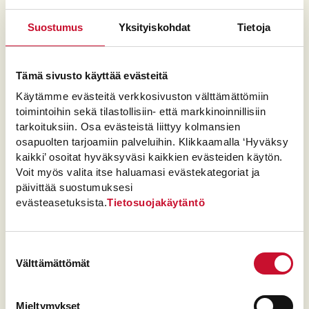
lämpimässä paikassa 30-60 minuuttia.
Suostumus
Yksityiskohdat
Tietoja
Kaada kohonnut taikina jauhotetulle
työpöydälle ja pyöritä kahdeksan sämpylää
leivinpaperin päälle. Kiireisempi leipuri voi
Tämä sivusto käyttää evästeitä
lusikoida taikinan suoraan kulhosta kasoiksi
Käytämme evästeitä verkkosivuston välttämättömiin
pellille.
toimintoihin sekä tilastollisiin- että markkinoinnillisiin
Paista sämpylöitä 225 asteisessa uunissa
tarkoituksiin. Osa evästeistä liittyy kolmansien
25-30 minuuttia.
osapuolten tarjoamiin palveluihin. Klikkaamalla ‘Hyväksy
kaikki’ osoitat hyväksyväsi kaikkien evästeiden käytön.
Voit myös valita itse haluamasi evästekategoriat ja
päivittää suostumuksesi
evästeasetuksista.
Tietosuojakäytäntö
S
Jaa
h
a
L
Tykkää
1
Suostumuksen
i
t
r
Välttämättömät
valinta
k
i
e
Tulosta
e
m
d
e
o
s
Mieltymykset