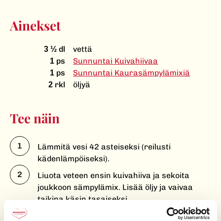
Ainekset
dl
vettä
3 ½
ps
Sunnuntai Kuivahiivaa
1
ps
Sunnuntai Kaurasämpylämixiä
1
rkl
öljyä
2
Tee näin
Lämmitä vesi 42 asteiseksi (reilusti
kädenlämpöiseksi).
Liuota veteen ensin kuivahiiva ja sekoita
joukkoon sämpylämix. Lisää öljy ja vaivaa
taikina käsin tasaiseksi.
Peitä taikina liinalla ja anna kohota