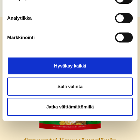
n
s
o
Analytiikka
c
i
Reseptissä käytetyt tuotteet
Markkinointi
a
l
m
e
Hyväksy kaikki
d
i
a
Salli valinta
Jatka välttämättömillä