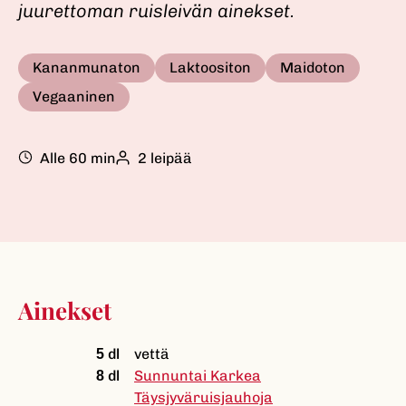
juurettoman ruisleivän ainekset.
Kananmunaton
Laktoositon
Maidoton
Vegaaninen
Alle 60 min
2 leipää
Ainekset
dl
vettä
5
dl
Sunnuntai Karkea
8
Täysjyväruisjauhoja