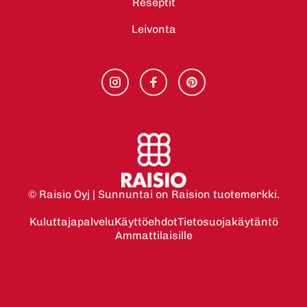
Reseptit
Leivonta
© Raisio Oyj | Sunnuntai on Raision tuotemerkki.
Kuluttajapalvelu
Käyttöehdot
Tietosuojakäytäntö
Ammattilaisille