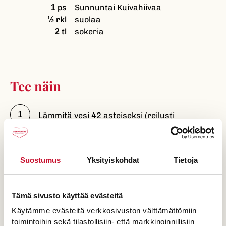
ps
Sunnuntai Kuivahiivaa
1
rkl
suolaa
½
tl
sokeria
2
Tee näin
Lämmitä vesi 42 asteiseksi (reilusti
kädenlämpöiseksi). Sekoita joukkoon
kuivahiiva. Lisää ruisleipäainekset
muutamassa erässä ja sekoita tasaiseksi.
Suostumus
Yksityiskohdat
Tietoja
Peitä taikina liinalla ja anna kohota 1 tunti.
Kumoa taikina ruisjauhotetulle työpöydälle ja
jaa kahteen osaan. Leivo molemmista
Tämä sivusto käyttää evästeitä
taikinapaloista leivinpaperin päälle reikäleivät
Käytämme evästeitä verkkosivuston välttämättömiin
jauhoja apuna käyttäen. Pistele leivät ja
toimintoihin sekä tilastollisiin- että markkinoinnillisiin