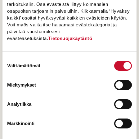
paista 230 asteisessa uunissa 50 minuuttia.
tarkoituksiin. Osa evästeistä liittyy kolmansien
osapuolten tarjoamiin palveluihin. Klikkaamalla ‘Hyväksy
kaikki’ osoitat hyväksyväsi kaikkien evästeiden käytön.
Vinkki!
Voit myös valita itse haluamasi evästekategoriat ja
päivittää suostumuksesi
Mittaa ruisjauhot 1 litran vetoiseen
evästeasetuksista.
Tietosuojakäytäntö
lasipurkkiin. Lisää avaamaton kuivahiivapussi,
suola ja sokerit purkkiin. Askartele purkin
Suostumuksen
kylkeen alla oleva valmistusohje tai tulosta se
Välttämättömät
valinta
tästä. 5 dl vettä 1 prk ruisleipäaineksia
Mieltymykset
Analytiikka
S
Jaa
h
a
L
Tykkää
2
Markkinointi
i
t
r
k
i
e
Tulosta
e
m