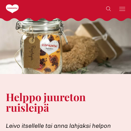
Skip
Countr
Countr
to
content
Helppo juureton
ruisleipä
Leivo itsellelle tai anna lahjaksi helpon