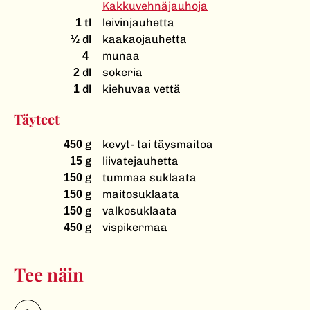
Kakkuvehnäjauhoja
tl
leivinjauhetta
1
dl
kaakaojauhetta
½
munaa
4
dl
sokeria
2
dl
kiehuvaa vettä
1
Täyteet
g
kevyt- tai täysmaitoa
450
g
liivatejauhetta
15
g
tummaa suklaata
150
g
maitosuklaata
150
g
valkosuklaata
150
g
vispikermaa
450
Tee näin