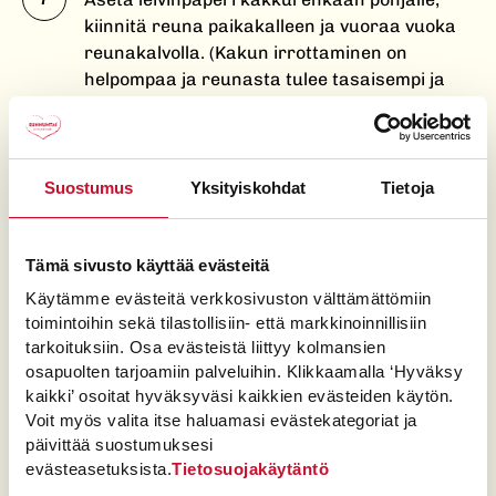
kiinnitä reuna paikakalleen ja vuoraa vuoka
reunakalvolla. (Kakun irrottaminen on
helpompaa ja reunasta tulee tasaisempi ja
kauniimpi).
Halkaise kakkupohja 2–3 osaan. Nosta
kakkulevy vuoan pohjalle. Leikkaa jäljelle
Suostumus
Yksityiskohdat
Tietoja
jääneestä kakkupalasta noin 13 cm:n
kokoinen pyöreä pala, tarvitset sitä
myöhemmin.
Tämä sivusto käyttää evästeitä
Täyte
Käytämme evästeitä verkkosivuston välttämättömiin
toimintoihin sekä tilastollisiin- että markkinoinnillisiin
Punnitse mikronkestävään astiaan 75 g
tarkoituksiin. Osa evästeistä liittyy kolmansien
maitoa ja 5 g liivatejauhetta. Sekoita ja jätä
osapuolten tarjoamiin palveluihin. Klikkaamalla ‘Hyväksy
turpoamaan.
kaikki’ osoitat hyväksyväsi kaikkien evästeiden käytön.
Punnitse isompaan mikronkestävään astiaan
Voit myös valita itse haluamasi evästekategoriat ja
päivittää suostumuksesi
150 g tummaa suklaata sekä 75 g maitoa.
evästeasetuksista.
Tietosuojakäytäntö
Sulata suklaa mikrossa keskiteholla noin 20