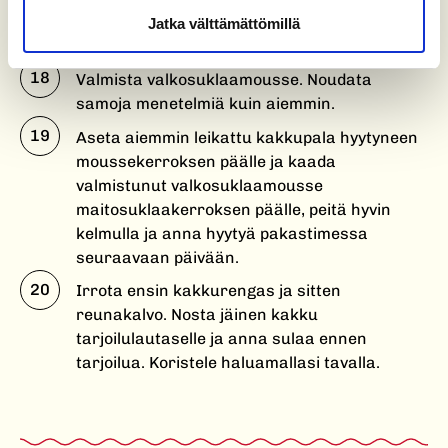
suklaaseos edellisen kerroksen päälle. Nosta
Jatka välttämättömillä
kakku takaisin pakastimeen.
Valmista valkosuklaamousse. Noudata
samoja menetelmiä kuin aiemmin.
Aseta aiemmin leikattu kakkupala hyytyneen
moussekerroksen päälle ja kaada
valmistunut valkosuklaamousse
maitosuklaakerroksen päälle, peitä hyvin
kelmulla ja anna hyytyä pakastimessa
seuraavaan päivään.
Irrota ensin kakkurengas ja sitten
reunakalvo. Nosta jäinen kakku
tarjoilulautaselle ja anna sulaa ennen
tarjoilua. Koristele haluamallasi tavalla.