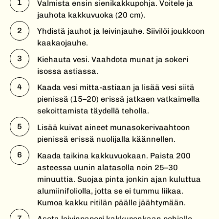
Valmista ensin sienikakkupohja. Voitele ja
jauhota kakkuvuoka (20 cm).
Yhdistä jauhot ja leivinjauhe. Siivilöi joukkoon
kaakaojauhe.
Kiehauta vesi. Vaahdota munat ja sokeri
isossa astiassa.
Kaada vesi mitta-astiaan ja lisää vesi siitä
pienissä (15–20) erissä jatkaen vatkaimella
sekoittamista täydellä teholla.
Lisää kuivat aineet munasokerivaahtoon
pienissä erissä nuolijalla käännellen.
Kaada taikina kakkuvuokaan. Paista 200
asteessa uunin alatasolla noin 25–30
minuuttia. Suojaa pinta jonkin ajan kuluttua
alumiinifoliolla, jotta se ei tummu liikaa.
Kumoa kakku ritilän päälle jäähtymään.
Aseta leivinpaperi kakkurenkaan pohjalle,