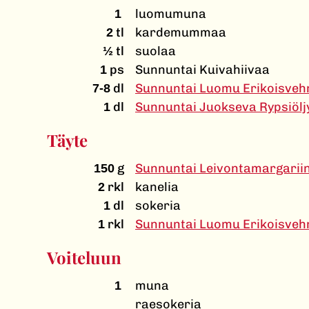
luomumuna
1
tl
kardemummaa
2
tl
suolaa
½
ps
Sunnuntai Kuivahiivaa
1
dl
Sunnuntai Luomu Erikoisveh
7-8
dl
Sunnuntai Juokseva Rypsiölj
1
Täyte
g
Sunnuntai Leivontamargarii
150
rkl
kanelia
2
dl
sokeria
1
rkl
Sunnuntai Luomu Erikoisveh
1
Voiteluun
muna
1
raesokeria