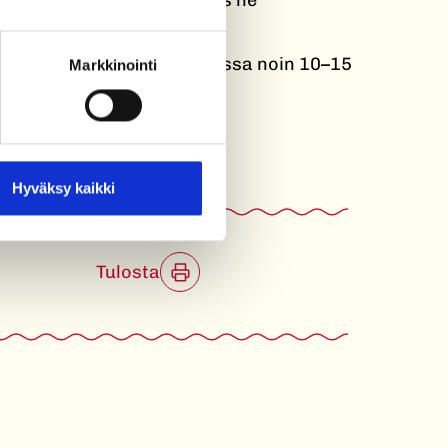
unin keskitasossa 225 asteessa noin 10–15
Markkinointi
Hyväksy kaikki
Tulosta