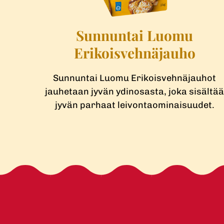
Sunnuntai Luomu
Erikoisveh­näjauho
Sunnuntai Luomu Erikoisvehnäjauhot
jauhetaan jyvän ydinosasta, joka sisältä
jyvän parhaat leivontaominaisuudet.