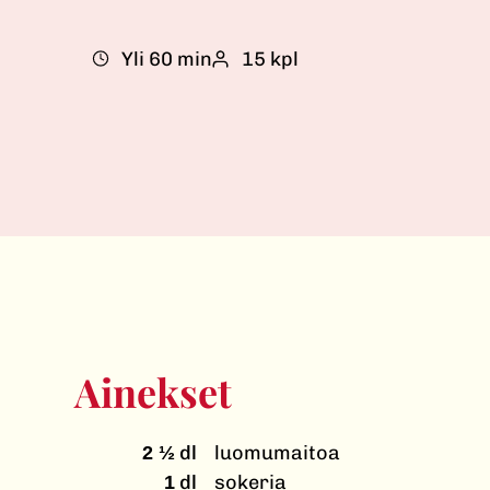
Yli 60 min
15 kpl
Ainekset
dl
luomumaitoa
2 ½
dl
sokeria
1