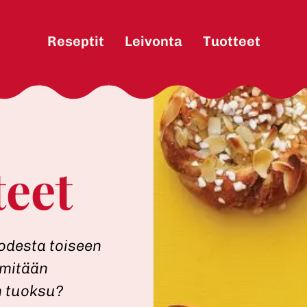
Main
Reseptit
Leivonta
Tuotteet
teet
odesta toiseen
 mitään
n tuoksu?