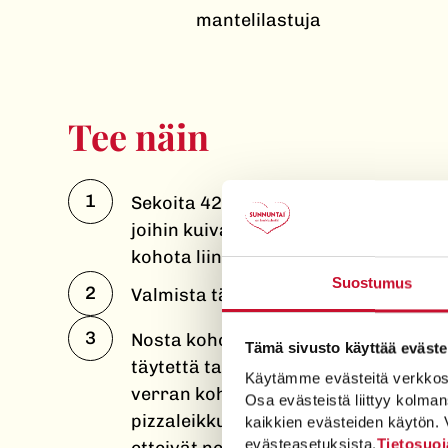
mantelilastuja
Tee näin
Sekoita 42-asteiseen (reilusti käde
joihin kuivahiiva on sekoitettu. Lis
kohota liinan alla lämpimässä paika
Suostumus
Valmista täyte. Vatkaa huoneenlämpöi
Nosta kohonnut taikina jauhotetulle 
Tämä sivusto käyttää eväste
täytettä tasaisesti taikinalevyn pää
Käytämme evästeitä verkkosivus
verran kohti yläreunaa. Taikinasta tu
Osa evästeistä liittyy kolman
pizzaleikkurilla tai terävällä veitsell
kaikkien evästeiden käytön. 
evästeasetuksista.
Tietosuoj
etteivät ne aukea uunissa. Anna kan