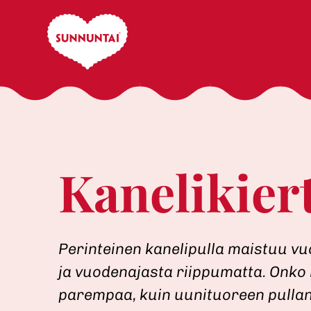
Skip
to
content
Kanelikier­
Perinteinen kanelipulla maistuu vu
ja vuodenajasta riippumatta. Onko
parempaa, kuin uunituoreen pulla