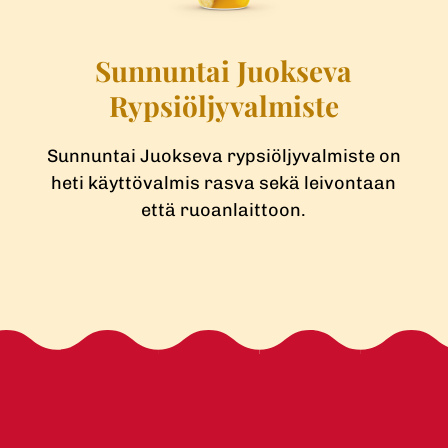
Sunnuntai Juokseva
Rypsiöljy­valmiste
Sunnuntai Juokseva rypsiöljyvalmiste on
ä
heti käyttövalmis rasva sekä leivontaan
että ruoanlaittoon.