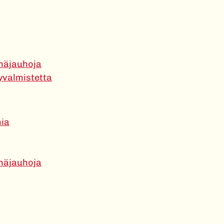
näjauhoja
yvalmistetta
nia
näjauhoja