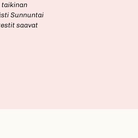
 taikinan
rästi Sunnuntai
kestit saavat