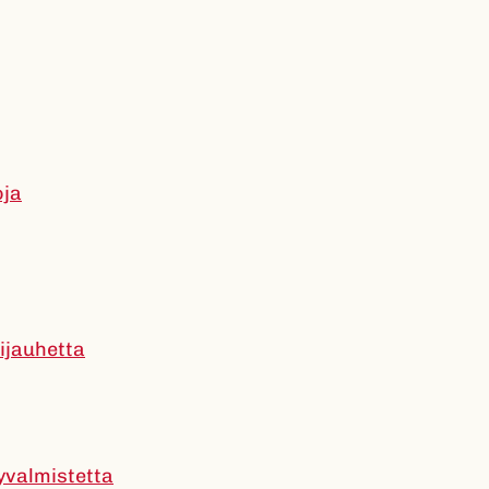
oja
ijauhetta
yvalmistetta