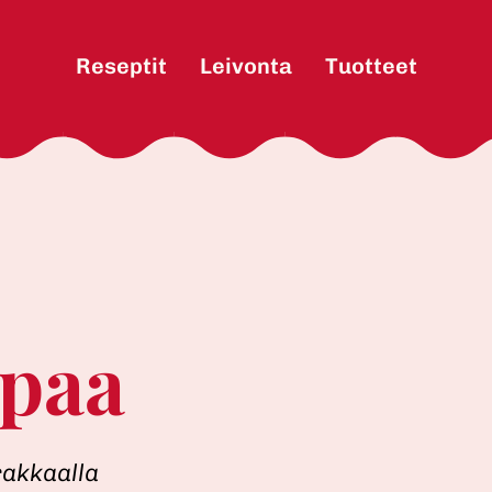
Main
Reseptit
Leivonta
Tuotteet
apaa
 rakkaalla