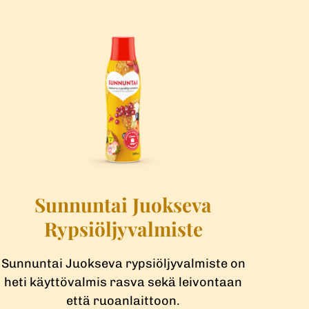
Sunnuntai Juokseva
Rypsiöljy­valmiste
Sunnuntai Juokseva rypsiöljyvalmiste on
heti käyttövalmis rasva sekä leivontaan
että ruoanlaittoon.