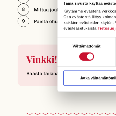
Tämä sivusto käyttää eväste
Mittaa joukkoon ohukais- ja vohvelij
Käytämme evästeitä verkkosivus
Osa evästeistä liittyy kolman
Paista ohukaispannussa.
kaikkien evästeiden käytön. 
evästeasetuksista.
Tietosuoj
Suostumuksen
Välttämättömät
valinta
Vinkki!
Raasta taikinan mausteeksi sitruunank
Jatka välttämättömil