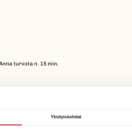
Anna turvota n. 15 min.
eniä lettuja.
llon kanssa.
Yksityiskohdat