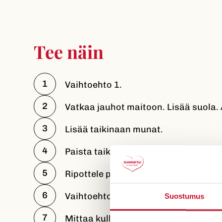
Tee näin
Vaihtoehto 1.
Vatkaa jauhot maitoon. Lisää suola. 
Lisää taikinaan munat.
Paista taikinasta ohukaispannussa pi
Ripottele pinnalle sokeria. Tarjoa hi
Vaihtoehto 2.
Suostumus
Mittaa kulhoon kylmä vesi.