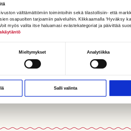
itä
auhe. Anna turvota 5 minuuttia.
ton välttämättömiin toimintoihin sekä tilastollisiin- että markkin
sien osapuolten tarjoamiin palveluihin. Klikkaamalla ‘Hyväksy ka
Voit myös valita itse haluamasi evästekategoriat ja päivittää su
akäytäntö
Mieltymykset
Analytiikka
uorta.
lä
Salli valinta