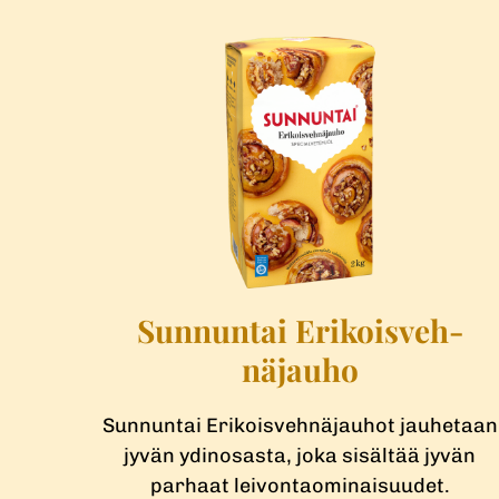
d
i
a
Sunnuntai Erikoisveh­
näjauho
Sunnuntai Erikoisvehnäjauhot jauhetaan
jyvän ydinosasta, joka sisältää jyvän
parhaat leivontaominaisuudet.