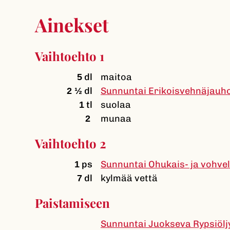
Ainekset
Vaihtoehto 1
dl
maitoa
5
dl
Sunnuntai Erikoisvehnäjauh
2 ½
tl
suolaa
1
munaa
2
Vaihtoehto 2
ps
Sunnuntai Ohukais- ja vohvel
1
dl
kylmää vettä
7
Paistamiseen
Sunnuntai Juokseva Rypsiölj