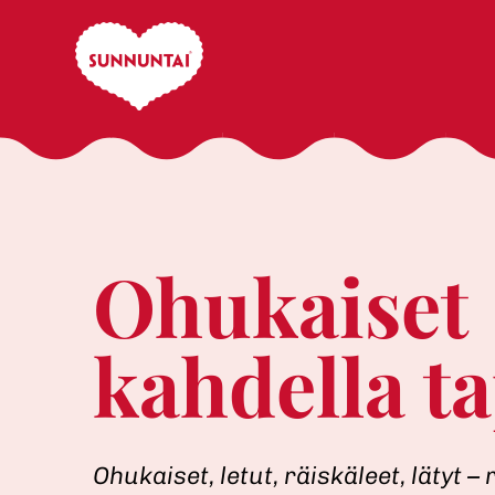
Skip
to
content
Ohukaiset
kahdella t
Ohukaiset, letut, räiskäleet, lätyt –