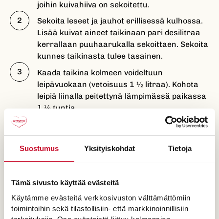
joihin kuivahiiva on sekoitettu.
Sekoita leseet ja jauhot erillisessä kulhossa.
Lisää kuivat aineet taikinaan pari desilitraa
kerrallaan puuhaarukalla sekoittaen. Sekoita
kunnes taikinasta tulee tasainen.
Kaada taikina kolmeen voideltuun
leipävuokaan (vetoisuus 1 ½ litraa). Kohota
leipiä liinalla peitettynä lämpimässä paikassa
1 ½ tuntia.
Paista leivät 175-asteisessa uunissa
alatasolla noin 1 ½–2 tuntia. Voitele leipien
pintaa paiston aikana muutamia kertoja
Suostumus
Yksityiskohdat
Tietoja
siirappiseoksella. Kumoa leivät heti uunista
oton jälkeen ja anna jäähtyä.
Tämä sivusto käyttää evästeitä
Käytämme evästeitä verkkosivuston välttämättömiin
toimintoihin sekä tilastollisiin- että markkinoinnillisiin