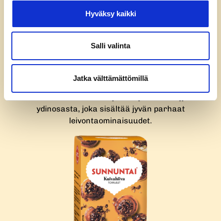
Hyväksy kaikki
Salli valinta
Sunnuntai Erikoisveh­näjauho
Jatka välttämättömillä
Sunnuntai Erikoisvehnäjauhot jauhetaan jyvän
ydinosasta, joka sisältää jyvän parhaat
leivontaominaisuudet.