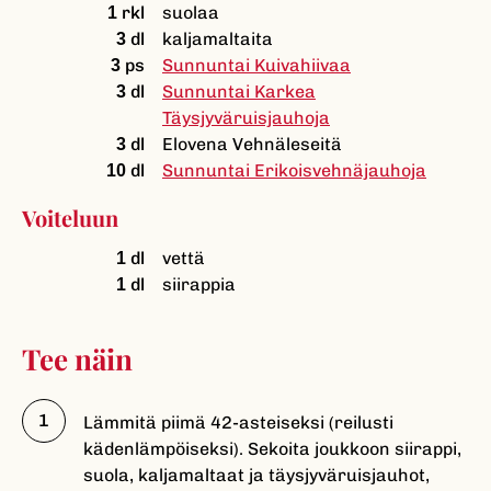
rkl
suolaa
1
dl
kaljamaltaita
3
ps
Sunnuntai Kuivahiivaa
3
dl
Sunnuntai Karkea
3
Täysjyväruisjauhoja
dl
Elovena Vehnäleseitä
3
dl
Sunnuntai Erikoisvehnäjauhoja
10
Voiteluun
dl
vettä
1
dl
siirappia
1
Tee näin
Lämmitä piimä 42-asteiseksi (reilusti
kädenlämpöiseksi). Sekoita joukkoon siirappi,
suola, kaljamaltaat ja täysjyväruisjauhot,