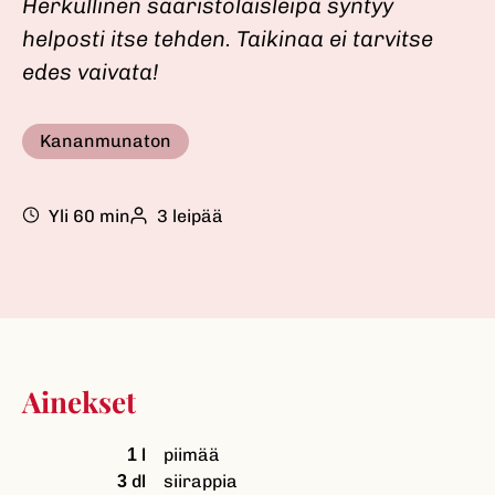
Herkullinen saaristolaisleipä syntyy
S
D
helposti itse tehden. Taikinaa ei tarvitse
I
edes vaivata!
G
I
T
Kananmunaton
A
L
C
Yli 60 min
3 leipää
A
M
E
R
A
Ainekset
l
piimää
1
dl
siirappia
3