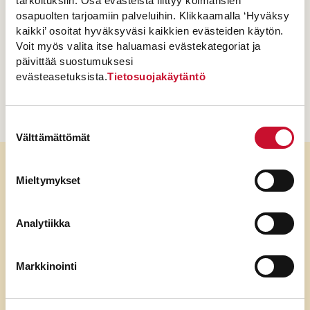
tarkoituksiin. Osa evästeistä liittyy kolmansien
S
Jaa
osapuolten tarjoamiin palveluihin. Klikkaamalla ‘Hyväksy
h
kaikki’ osoitat hyväksyväsi kaikkien evästeiden käytön.
a
L
Tykkää
0
Voit myös valita itse haluamasi evästekategoriat ja
i
t
r
päivittää suostumuksesi
k
i
e
Tulosta
e
m
evästeasetuksista.
Tietosuojakäytäntö
d
e
o
s
n
s
Suostumuksen
o
Välttämättömät
valinta
c
i
Mieltymykset
Reseptissä käytetyt tuotteet
a
l
m
Analytiikka
e
d
Markkinointi
i
a