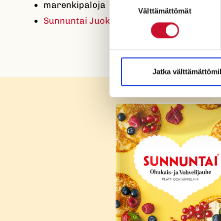
marenkipaloja
Välttämättömät
valinta
Sunnuntai Juokseva Rypsiöljyvalmistetta
Jatka välttämättömil