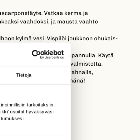
ascarponetäyte. Vatkaa kerma ja
eaksi vaahdoksi, ja mausta vaahto
lhoon kylmä vesi. Vispilöi joukkoon ohukais-
Anna turvota 5 minuuttia.
tinpannulla tai muurinpohjapannulla. Käytä
nuntai Juokseva Rypsiöljyvalmistetta.
arponevaahdolla, sitruunatahnalla,
Tietoja
arenkimurulla. Nauti lämpimänä!
oinnillisiin tarkoituksiin.
ikki’ osoitat hyväksyväsi
ostumuksesi