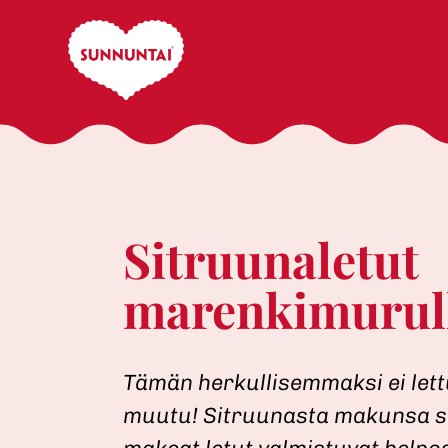
Skip
to
content
Sitruunaletut
marenkimurul
Tämän herkullisemmaksi ei let
muutu! Sitruunasta makunsa s