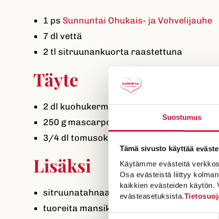
1 ps
Sunnuntai Ohukais- ja Vohvelijauhe
7 dl vettä
2 tl sitruunankuorta raastettuna
Täyte
2 dl kuohukermaa
Suostumus
250 g mascarponea
3/4 dl tomusokeria
Tämä sivusto käyttää eväste
Lisäksi
Käytämme evästeitä verkkosivus
Osa evästeistä liittyy kolman
kaikkien evästeiden käytön. 
sitruunatahnaa
evästeasetuksista.
Tietosuoj
tuoreita mansikoita
Suostumuksen