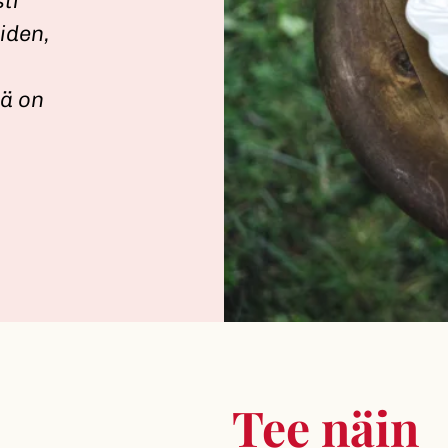
ti
iden,
ä on
Tee näin