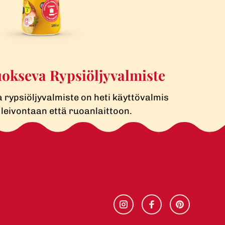
okseva Rypsiöljy­valmiste
rypsiöljyvalmiste on heti käyttövalmis
leivontaan että ruoanlaittoon.