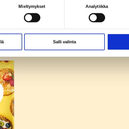
Mieltymykset
Analytiikka
paistamiseen
lä
Salli valinta