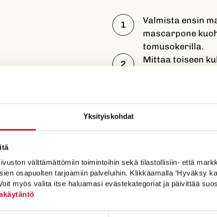
Valmista ensin m
mascarpone kuohk
tomusokerilla.
Mittaa toiseen ku
ja vohvelijauhe. 
Paista letut pais
paistamiseen Sun
Täytä letut masc
Yksityiskohdat
mansikoilla ja m
itä
ton välttämättömiin toimintoihin sekä tilastollisiin- että markkin
sien osapuolten tarjoamiin palveluihin. Klikkaamalla ‘Hyväksy ka
Voit myös valita itse haluamasi evästekategoriat ja päivittää su
akäytäntö