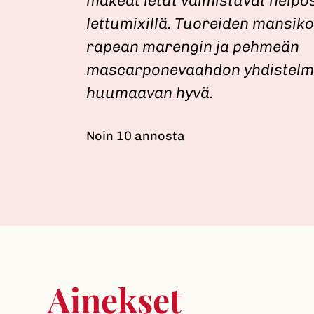
makeat letut valmistuvat helpos
lettumixillä. Tuoreiden mansiko
rapean marengin ja pehmeän
mascarponevaahdon yhdistelm
huumaavan hyvä.
Noin 10 annosta
Ainekset