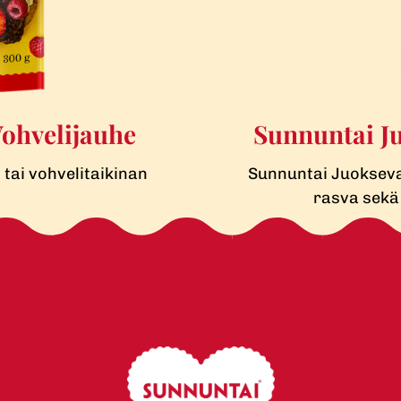
Vohvelijauhe
Sunnuntai Ju
 tai vohvelitaikinan
Sunnuntai Juokseva 
rasva sekä 