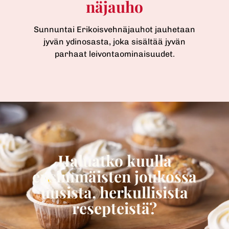
näjauho
Sunnuntai Erikoisvehnäjauhot jauhetaan
jyvän ydinosasta, joka sisältää jyvän
parhaat leivontaominaisuudet.
(
C
u
r
r
e
Haluatko kuulla
n
ensimmäisten joukossa
t
s
uusista, herkullisista
l
resepteistä?
i
d