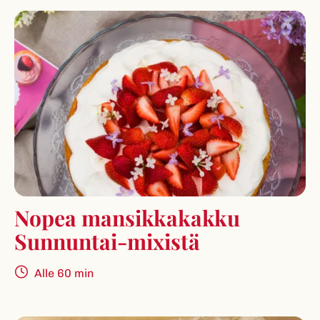
Nopea mansikkakakku
Sunnuntai-mixistä
Alle 60 min