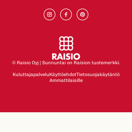
© Raisio Oyj | Sunnuntai on Raision tuotemerkki.
Kuluttajapalvelu
Käyttöehdot
Tietosuojakäytäntö
Ammattilaisille