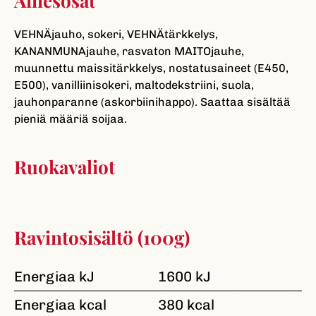
Ainesosat
VEHNÄjauho, sokeri, VEHNÄtärkkelys,
KANANMUNAjauhe, rasvaton MAITOjauhe,
muunnettu maissitärkkelys, nostatusaineet (E450,
E500), vanilliinisokeri, maltodekstriini, suola,
jauhonparanne (askorbiinihappo). Saattaa sisältää
pieniä määriä soijaa.
Ruokavaliot
Ravintosisältö (100g)
Energiaa kJ
1600 kJ
Energiaa kcal
380 kcal