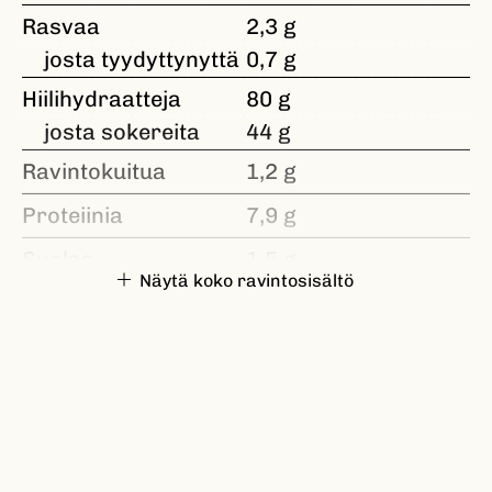
Rasvaa
2,3 g
josta tyydyttynyttä
0,7 g
Hiilihydraatteja
80 g
josta sokereita
44 g
Ravintokuitua
1,2 g
Proteiinia
7,9 g
Suolaa
1,5 g
Näytä koko ravintosisältö