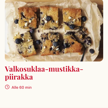
Valkosuklaa-mus­tik­ka­
piirakka
Alle 60 min