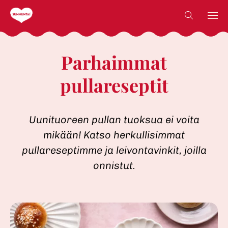
Skip
Countr
Countr
to
content
Parhaimmat
pullareseptit
Uunituoreen pullan tuoksua ei voita
mikään! Katso herkullisimmat
pullareseptimme ja leivontavinkit, joilla
onnistut.