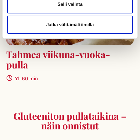
Salli valinta
Jatka välttämättömillä
Tahmea viikuna-vuo­ka­
pulla
Yli 60 min
Gluteeniton pullataikina –
näin onnistut