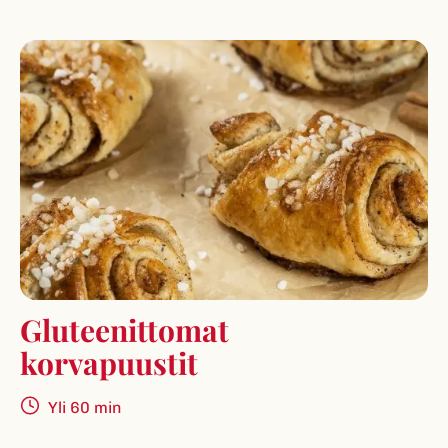
Gluteenittomat
korvapuustit
Yli 60 min