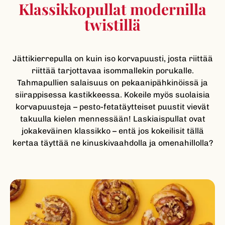
Klassikko­pullat modernilla
twistillä
Jättikierrepulla on kuin iso korvapuusti, josta riittää
riittää tarjottavaa isommallekin porukalle.
Tahmapullien salaisuus on pekaanipähkinöissä ja
siirappisessa kastikkeessa. Kokeile myös suolaisia
korvapuusteja – pesto-fetatäytteiset puustit vievät
takuulla kielen mennessään! Laskiaispullat ovat
jokakeväinen klassikko – entä jos kokeilisit tällä
kertaa täyttää ne kinuskivaahdolla ja omenahillolla?