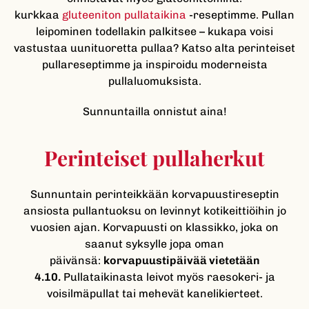
kurkkaa
gluteeniton pullataikina
-reseptimme. Pullan
leipominen todellakin palkitsee – kukapa voisi
vastustaa uunituoretta pullaa? Katso alta perinteiset
pullareseptimme ja inspiroidu moderneista
pullaluomuksista.
Sunnuntailla onnistut aina!
Perinteiset pullaherkut
Sunnuntain perinteikkään korvapuustireseptin
ansiosta pullantuoksu on levinnyt kotikeittiöihin jo
vuosien ajan. Korvapuusti on klassikko, joka on
saanut syksylle jopa oman
päivänsä:
korvapuustipäivää vietetään
4.10.
Pullataikinasta leivot myös raesokeri- ja
voisilmäpullat tai mehevät kanelikierteet.