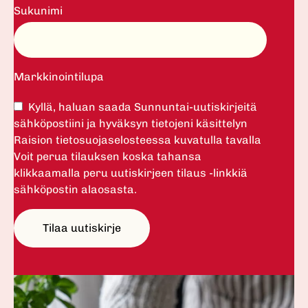
Sukunimi
Markkinointilupa
Kyllä, haluan saada Sunnuntai-uutiskirjeitä
sähköpostiini ja hyväksyn tietojeni käsittelyn
Raision tietosuojaselosteessa kuvatulla tavalla
Voit perua tilauksen koska tahansa
klikkaamalla peru uutiskirjeen tilaus -linkkiä
sähköpostin alaosasta.