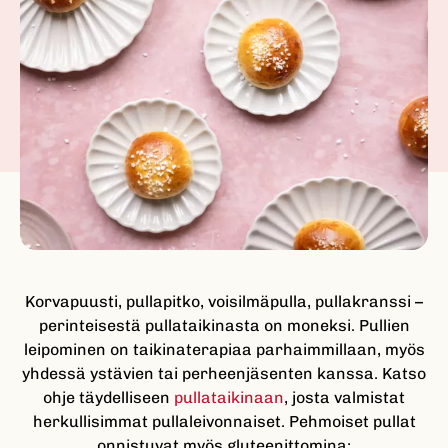
Korvapuusti, pullapitko, voisilmäpulla, pullakranssi –
perinteisestä pullataikinasta on moneksi. Pullien
leipominen on taikinaterapiaa parhaimmillaan, myös
yhdessä ystävien tai perheenjäsenten kanssa. Katso
ohje täydelliseen
pullataikinaan
, josta valmistat
herkullisimmat pullaleivonnaiset. Pehmoiset pullat
onnistuvat myös gluteenittomina: