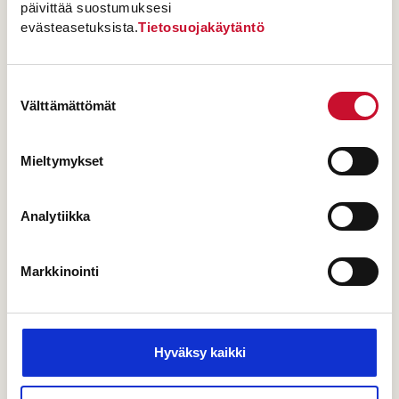
päivittää suostumuksesi
evästeasetuksista.
Tietosuojakäytäntö
Suostumuksen
Välttämättömät
valinta
Kinuski-ome­na-las­kiais­
Mieltymykset
pullat
Analytiikka
Yli 60 min
Markkinointi
Helppo
Hyväksy kaikki